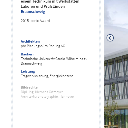
einem Technikum mit Werkstätten,
Laboren und Prüfständen
Braunschweig
2015 Iconic Award
Architekten
pbr Planungsbüro Rohling AG
Bauherr
Technische Universität Carolo-Wilhelmina zu
Braunschweig
Leistung
Tragwerksplanung, Energiekonzept
Bildrechte
Dipl.-Ing. Klemens Ortmeyer
Architekturphotographie, Hannover