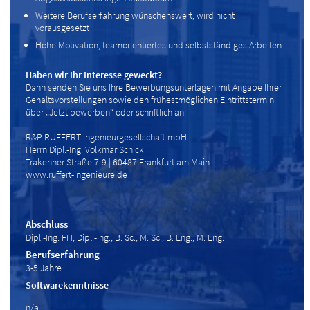
Weitere Berufserfahrung wünschenswert, wird nicht
vorausgesetzt
Hohe Motivation, teamorientiertes und selbstständiges Arbeiten
Haben wir Ihr Interesse geweckt?
Dann senden Sie uns Ihre Bewerbungsunterlagen mit Angabe Ihrer
Gehaltsvorstellungen sowie den frühestmöglichen Eintrittstermin
über „Jetzt bewerben“ oder schriftlich an:
R&P RUFFERT Ingenieurgesellschaft mbH
Herrn Dipl.-Ing. Volkmar Schick
Trakehner Straße 7-9 | 60487 Frankfurt am Main
www.ruffert-ingenieure.de
Abschluss
Dipl.-Ing. FH, Dipl.-Ing., B. Sc., M. Sc., B. Eng., M. Eng.
Berufserfahrung
3-5 Jahre
Softwarekenntnisse
n/a