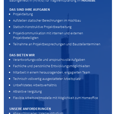
Bauingenieur/in (m/w/d) für Tragwerksplanung im
Hochbau
.
DAS SIND IHRE AUFGABEN
Projektleitung
Aufstellen statischer Berechnungen im Hochbau
Statisch-Konstruktive Projektbearbeitung
Projektkommunikation mit internen und externen
Projektbeteiligten
Teilnahme an Projektbesprechungen und Baustellenterminen
DAS BIETEN WIR
Verantwortungsvolle und anspruchsvolle Aufgaben
Fachliche und persönliche Entwicklungsmöglichkeiten
Mitarbeit in einem herausragenden, engagierten Team
Technisch vollwertig ausgestatteter Arbeitsplatz
Unbefristetes Arbeitsverhältnis
Attraktive Vergütung
Flexible Arbeitszeitmodelle mit Möglichkeit zum Homeoffice
UNSERE ANFORDERUNGEN
Abgeschlossenes Ingenieurstudium