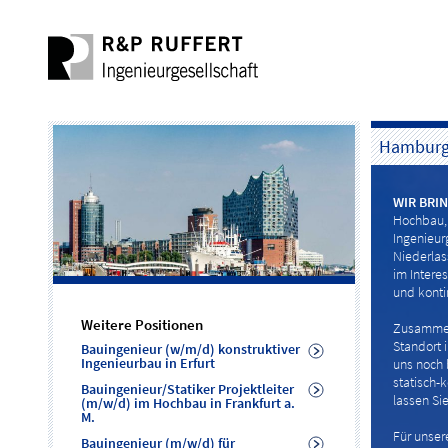
Hambur
WIR BRI
Hochbau,
Ingenieur
Niederlas
im Interes
und konti
Weitere Positionen
Zusammen 
Standort 
Bauingenieur (w/m/d) konstruktiver
Ingenieurbau in Erfurt
uns noch 
statisch-
Bauingenieur/Statiker Projektleiter
lassen S
(m/w/d) im Hochbau in Frankfurt a.
M.
Für unser
Bauingenieur (m/w/d) für