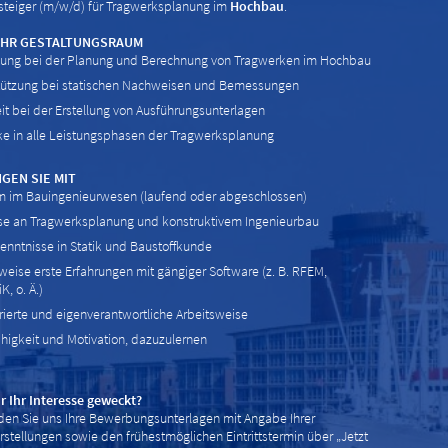
steiger (m/w/d) für Tragwerksplanung im
Hochbau
.
 IHR GESTALTUNGSRAUM
kung bei der Planung und Berechnung von Tragwerken im Hochbau
tützung bei statischen Nachweisen und Bemessungen
it bei der Erstellung von Ausführungsunterlagen
ke in alle Leistungsphasen der Tragwerksplanung
GEN SIE MIT
m im Bauingenieurwesen (laufend oder abgeschlossen)
sse an Tragwerksplanung und konstruktivem Ingenieurbau
nntnisse in Statik und Baustoffkunde
weise erste Erfahrungen mit gängiger Software (z. B. RFEM,
K, o. Ä.)
rierte und eigenverantwortliche Arbeitsweise
igkeit und Motivation, dazuzulernen
r Ihr Interesse geweckt?
en Sie uns Ihre Bewerbungsunterlagen mit Angabe Ihrer
rstellungen sowie den frühestmöglichen Eintrittstermin über „Jetzt