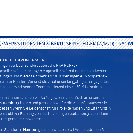
g
·
WERKSTUDENTEN & BERUFSEINSTEIGER (W/M/D) TRA
NGEN IDEEN ZUM TRAGEN
 Ingenieurbau, Sonderbauten: die R&P RUFFERT
gesellschaft ist eine Ingenieurgesellschaft mit deutschlandweiten
sungen und bietet seit mehr als 40 Jahren Ingenieurkompetenz –
se ihrer Kunden. Wir sind stolz auf unser langjähriges, engagiertes
nuierlich wachsendes Team mit derzeit etwa 130 Mitarbeitern.
mit Ihnen schaffen wir Außergewöhnliches. Auch an unserem
in
Hamburg
bauen und gestalten wir für die Zukunft. Machen Sie
besser! Wenn Sie Leidenschaft für Projekte haben und Erfahrung in
konstruktiver Planung von Hoch- und Ingenieurbauprojekten, dann
ie uns gemeinsam wachsen.
en Standort in
Hamburg
suchen wir ab sofort Werkstudenten &