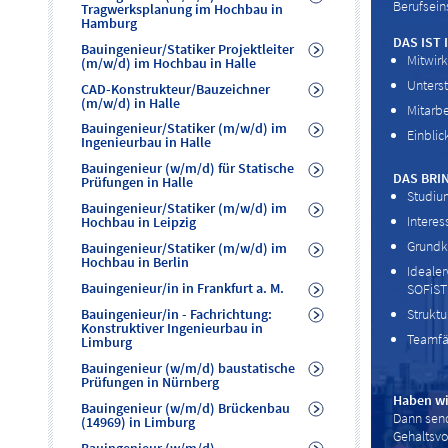
Berufsein
Tragwerksplanung im Hochbau in
Hamburg
DAS IST
Bauingenieur/Statiker Projektleiter
Mitwir
(m/w/d) im Hochbau in Halle
Unters
CAD-Konstrukteur/Bauzeichner
(m/w/d) in Halle
Mitarbe
Bauingenieur/Statiker (m/w/d) im
Einblic
Ingenieurbau in Halle
Bauingenieur (w/m/d) für Statische
DAS BRIN
Prüfungen in Halle
Studiu
Bauingenieur/Statiker (m/w/d) im
Intere
Hochbau in Leipzig
Grundke
Bauingenieur/Statiker (m/w/d) im
Hochbau in Berlin
Idealer
Bauingenieur/in in Frankfurt a. M.
SOFiSTi
Struktu
Bauingenieur/in - Fachrichtung:
Konstruktiver Ingenieurbau in
Teamfäh
Limburg
Bauingenieur (w/m/d) baustatische
Prüfungen in Nürnberg
Haben wi
Bauingenieur (w/m/d) Brückenbau
Dann send
(14969) in Limburg
Gehaltsvo
Bauingenieur (w/m/d) -